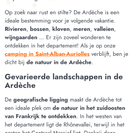
Op zoek naar rust en stilte? De Ardèche is een
ideale bestemming voor je volgende vakantie.
Rivieren
,
bossen
,
kloven
,
meren
,
valleien
,
wijngaarden
… Er zijn zoveel wonderen te
ontdekken in het departement! Als je op onze
camping in Saint-Alban-Auriolles
verblijft, ben je
dicht bij
de natuur in de Ardèche
.
Gevarieerde landschappen in de
Ardèche
De
geografische ligging
maakt de Ardèche tot
een ideale plek om
de natuur in het zuidoosten
van Frankrijk te ontdekken
. In het westen van
het departement ligt de Rhônevallei, terwijl in het
oosten het Centraal Massief ligt. Dankzij deze