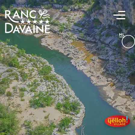
NL
FR
EN
DE