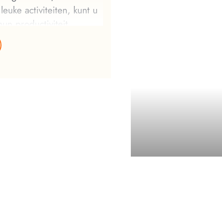
euke activiteiten, kunt u
un productiviteit
s voorzieningen tot uw
seminar, teambuilding,
portfaciliteiten,
van uitstapjes in de
dèche!