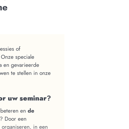
he
ssies of
 Onze speciale
a en gevarieerde
uwen te stellen in onze
or uw seminar
?
erbeteren en
de
? Door een
 organiseren, in een