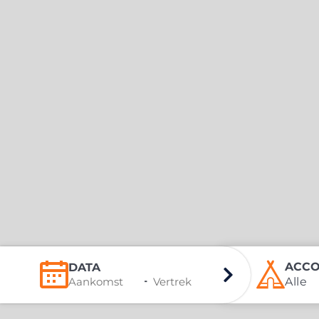
ACCO
DATA
-