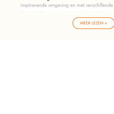
inspirerende omgeving en met verschillende l
de motivatie van uw personeel vergroten en h
verhogen.
MEER LEZEN
De camping Ranc Davaine stelt zijn eerstekla
beschikking voor uw
bedrijfsevenement
: 
bedrijfsfeest, enz. U kunt profiteren van zijn s
ontspannings- en recreatieruimtes, maar ook 
omgeving en een frisse neus halen in de Ar