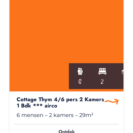
6
2
1
Cottage Thym 4/6 pers 2 Kamers
1 Bdk *** airco
6 mensen
– 2 kamers
– 29m²
Ontdek