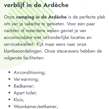
verblijf in de Ardèche
Onze
camping in de Ardèche
is de perfecte plek
om van je vakantie te genieten. Voor een paar
nachten of meerdere weken geniet je van
accommodatie met uitzonderlijke locaties en
servicekwaliteit. Kijk maar eens naar onze
klantbeoordelingen. Onze stacaravans hebben de
volgende faciliteiten:
Airconditioning;
Verwarming;
Badkamer;
Apart toilet;
Kluis;
Woonkamer/eetkamer;