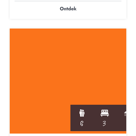
Ontdek
6
3
1