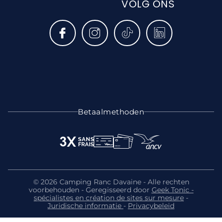
VOLG ONS
Betaalmethoden
© 2026 Camping Ranc Davaine - Alle rechten
voorbehouden - Geregisseerd door
Geek Tonic -
spécialistes en création de sites sur mesure
-
Juridische informatie
-
Privacybeleid