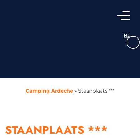
NL
FR
EN
DE
Camping Ardèche
»
Staanplaats ***
STAANPLAATS ***