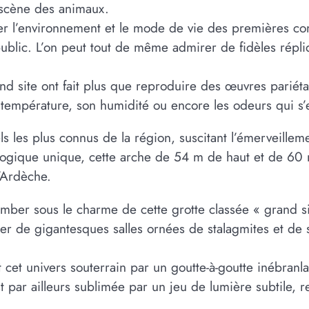
 scène des animaux.
er l’environnement et le mode de vie des premières c
ublic. L’on peut tout de même admirer de fidèles répli
nd site ont fait plus que reproduire des œuvres pariétal
 température, son humidité ou encore les odeurs qui s
els les plus connus de la région, suscitant l’émerveille
ologique unique, cette arche de 54 m de haut et de 60 
l’Ardèche.
 tomber sous le charme de cette grotte classée « grand
orer de gigantesques salles ornées de stalagmites et de s
 cet univers souterrain par un goutte-à-goutte inébranl
st par ailleurs sublimée par un jeu de lumière subtile, r