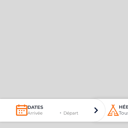
HÉ
DATES
-