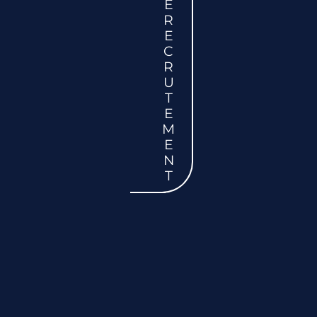
E
R
E
C
R
U
T
E
M
E
N
T