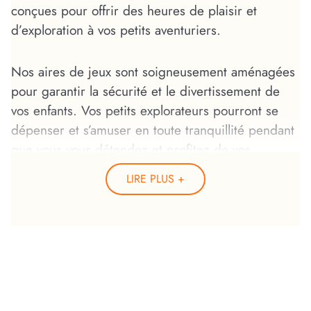
conçues pour offrir des heures de plaisir et
d’exploration à vos petits aventuriers.
Nos aires de jeux sont soigneusement aménagées
pour garantir la sécurité et le divertissement de
vos enfants. Vos petits explorateurs pourront se
dépenser et s’amuser en toute tranquillité pendant
que vous vous détendez et profitez de vos
vacances en famille.
LIRE PLUS
Que ce soit en glissant le long de nos toboggans,
en grimpant jusqu’au sommet de nos structures
d’escalade, en tournant joyeusement sur nos
tourniquets ou en imaginant des histoires
fantastiques dans le château près de la Relax Pool
vos enfants seront transportés dans un monde de