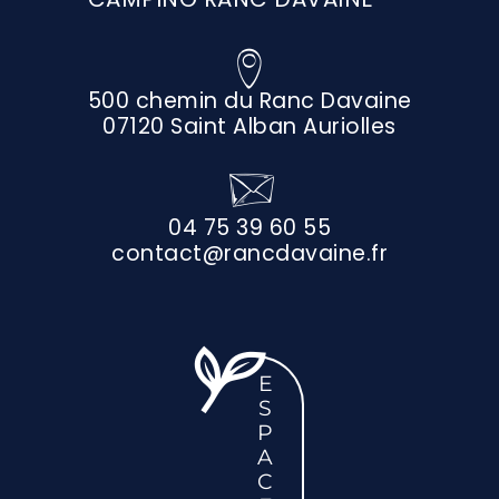
500 chemin du Ranc Davaine
07120 Saint Alban Auriolles
04 75 39 60 55
contact@rancdavaine.fr
E
S
P
A
C